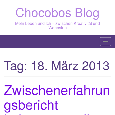
Skip
Chocobos Blog
to
content
Mein Leben und ich – zwischen Kreativität und
Wahnsinn
T
o
g
Tag:
18. März 2013
g
l
e
n
Zwischenerfahrun
a
v
gsbericht
i
g
a