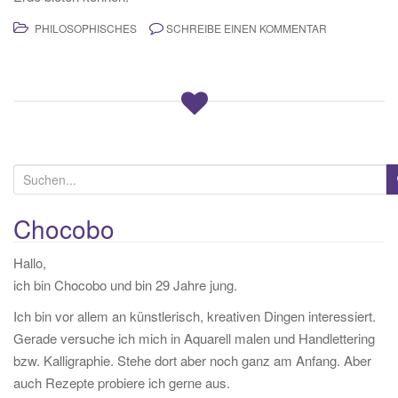
PHILOSOPHISCHES
SCHREIBE EINEN KOMMENTAR
S
u
c
Chocobo
h
Hallo,
e
ich bin Chocobo und bin 29 Jahre jung.
n
a
Ich bin vor allem an künstlerisch, kreativen Dingen interessiert.
c
Gerade versuche ich mich in Aquarell malen und Handlettering
h
bzw. Kalligraphie. Stehe dort aber noch ganz am Anfang. Aber
:
auch Rezepte probiere ich gerne aus.