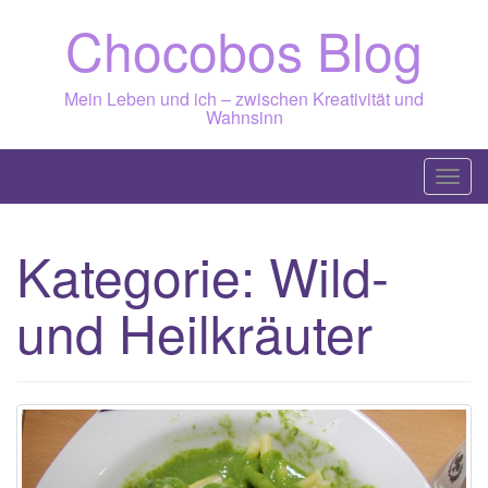
Skip
Chocobos Blog
to
content
Mein Leben und ich – zwischen Kreativität und
Wahnsinn
T
o
g
Kategorie:
Wild-
g
l
und Heilkräuter
e
n
a
v
i
g
a