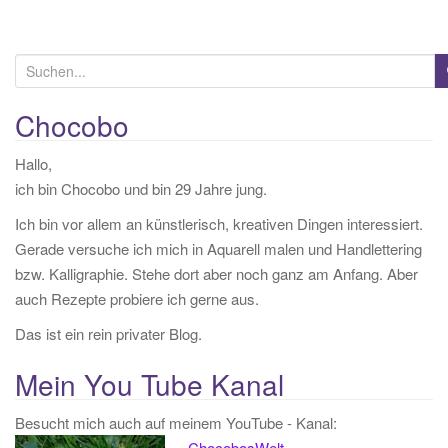
S
u
c
Chocobo
h
Hallo,
e
ich bin Chocobo und bin 29 Jahre jung.
n
a
Ich bin vor allem an künstlerisch, kreativen Dingen interessiert.
c
Gerade versuche ich mich in Aquarell malen und Handlettering
h
bzw. Kalligraphie. Stehe dort aber noch ganz am Anfang. Aber
:
auch Rezepte probiere ich gerne aus.
Das ist ein rein privater Blog.
Mein You Tube Kanal
Besucht mich auch auf meinem YouTube - Kanal:
ChocobosWelt