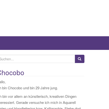
Chocobo
llo,
h bin Chocobo und bin 29 Jahre jung.
h bin vor allem an künstlerisch, kreativen Dingen
teressiert. Gerade versuche ich mich in Aquarell
len und Handlettering bzw. Kalligraphie. Stehe dort