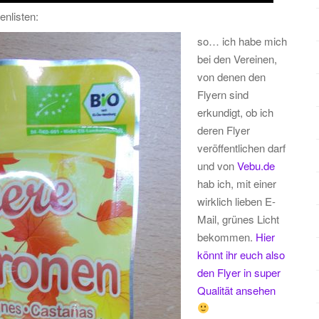
enlisten:
so… ich habe mich
bei den Vereinen,
von denen den
Flyern sind
erkundigt, ob ich
deren Flyer
veröffentlichen darf
und von
Vebu.de
hab ich, mit einer
wirklich lieben E-
Mail, grünes Licht
bekommen.
Hier
könnt ihr euch also
den Flyer in super
Qualität ansehen