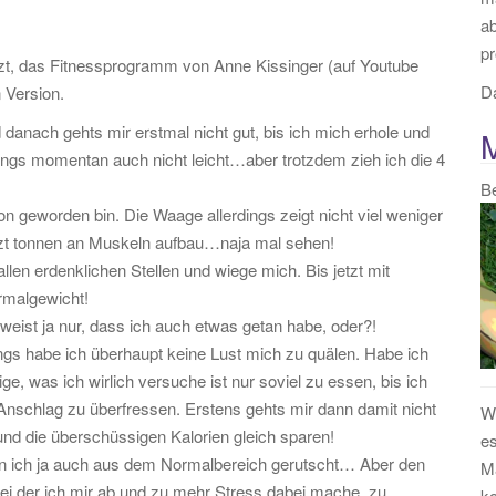
:
a
pr
etzt, das Fitnessprogramm von Anne Kissinger (auf Youtube
Da
 Version.
 danach gehts mir erstmal nicht gut, bis ich mich erhole und
dings momentan auch nicht leicht…aber trotzdem zieh ich die 4
B
on geworden bin. Die Waage allerdings zeigt nicht viel weniger
 jezt tonnen an Muskeln aufbau…naja mal sehen!
n erdenklichen Stellen und wiege mich. Bis jetzt mit
ormalgewicht!
eist ja nur, dass ich auch etwas getan habe, oder?!
dings habe ich überhaupt keine Lust mich zu quälen. Habe ich
ige, was ich wirlich versuche ist nur soviel zu essen, bis ich
 Anschlag zu überfressen. Erstens gehts mir dann damit nicht
We
nd die überschüssigen Kalorien gleich sparen!
es
in ich ja auch aus dem Normalbereich gerutscht… Aber den
Ma
bei der ich mir ab und zu mehr Stress dabei mache, zu
k