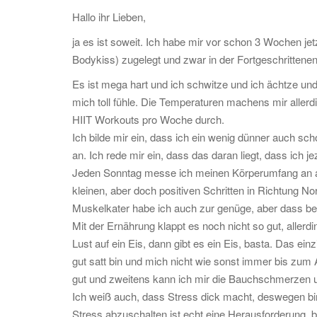
Hallo ihr Lieben,
ja es ist soweit. Ich habe mir vor schon 3 Wochen j
Bodykiss) zugelegt und zwar in der Fortgeschrittenen
Es ist mega hart und ich schwitze und ich ächtze und
mich toll fühle. Die Temperaturen machens mir aller
HIIT Workouts pro Woche durch.
Ich bilde mir ein, dass ich ein wenig dünner auch sch
an. Ich rede mir ein, dass das daran liegt, dass ich
Jeden Sonntag messe ich meinen Körperumfang an alle
kleinen, aber doch positiven Schritten in Richtung N
Muskelkater habe ich auch zur genüge, aber dass bew
Mit der Ernährung klappt es noch nicht so gut, aller
Lust auf ein Eis, dann gibt es ein Eis, basta. Das einz
gut satt bin und mich nicht wie sonst immer bis zum
gut und zweitens kann ich mir die Bauchschmerzen u
Ich weiß auch, dass Stress dick macht, deswegen b
Stress abzuschalten ist echt eine Herausforderung, 