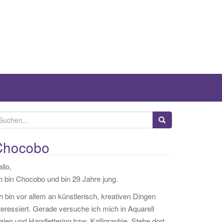
Chocobo
llo,
h bin Chocobo und bin 29 Jahre jung.
h bin vor allem an künstlerisch, kreativen Dingen
teressiert. Gerade versuche ich mich in Aquarell
len und Handlettering bzw. Kalligraphie. Stehe dort