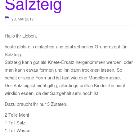
Salzteig
t
i
23. MAI 2017
o
n
Hallo ihr Lieben,
heute gibts ein einfaches und total schnelles Grundrezept für
Salzteig.
Salzteig kann gut als Knete-Ersatz hergenommen werden, oder
man kann etwas formen und ihn dann trocknen lassen. So
behält er seine Form und ist fast wie eine Modeliermasse.
Der Salzteig ist nicht giftig, allerdings sollten Kinder ihn nicht
wirklich essen, da der Salzgehalt sehr hoch ist.
Dazu braucht ihr nur 3 Zutaten.
2 Teile Mehl
1 Teil Salz
1 Teil Wasser