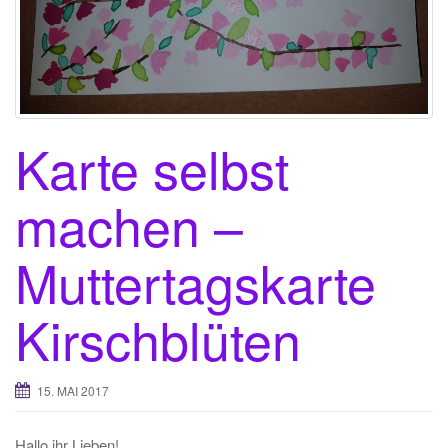
Karte selbst
machen –
Muttertagskarte
Kirschblüten
15. MAI 2017
Hallo ihr Lieben!