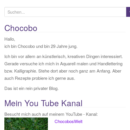
S
u
c
Chocobo
h
Hallo,
e
ich bin Chocobo und bin 29 Jahre jung.
n
a
Ich bin vor allem an künstlerisch, kreativen Dingen interessiert.
c
Gerade versuche ich mich in Aquarell malen und Handlettering
h
bzw. Kalligraphie. Stehe dort aber noch ganz am Anfang. Aber
:
auch Rezepte probiere ich gerne aus.
Das ist ein rein privater Blog.
Mein You Tube Kanal
Besucht mich auch auf meinem YouTube - Kanal:
ChocobosWelt