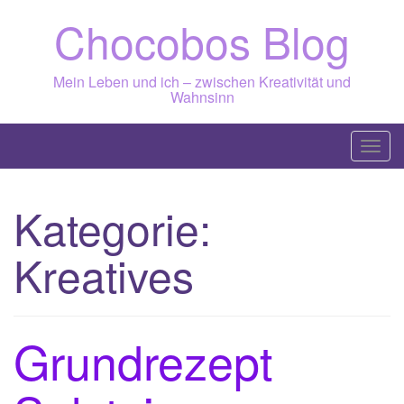
Skip
Chocobos Blog
to
content
Mein Leben und ich – zwischen Kreativität und
Wahnsinn
T
o
g
Kategorie:
g
l
Kreatives
e
n
a
v
Grundrezept
i
g
a