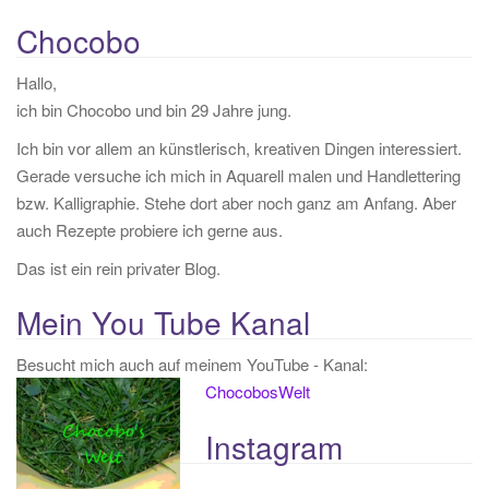
u
c
Chocobo
h
Hallo,
e
ich bin Chocobo und bin 29 Jahre jung.
n
a
Ich bin vor allem an künstlerisch, kreativen Dingen interessiert.
c
Gerade versuche ich mich in Aquarell malen und Handlettering
h
bzw. Kalligraphie. Stehe dort aber noch ganz am Anfang. Aber
:
auch Rezepte probiere ich gerne aus.
Das ist ein rein privater Blog.
Mein You Tube Kanal
Besucht mich auch auf meinem YouTube - Kanal:
ChocobosWelt
Instagram