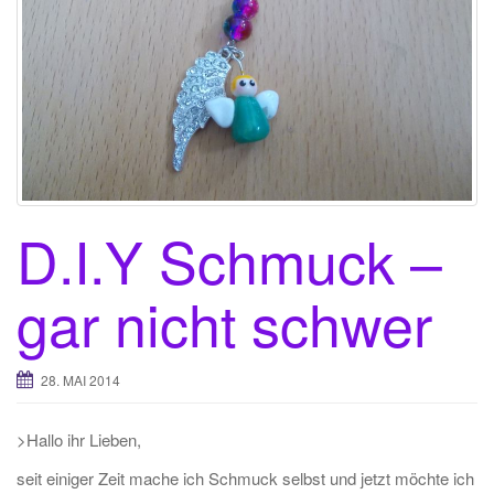
t
i
o
n
D.I.Y Schmuck –
gar nicht schwer
28. MAI 2014
>Hallo ihr Lieben,
seit einiger Zeit mache ich Schmuck selbst und jetzt möchte ich