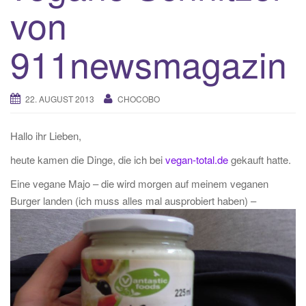
von
t
i
911newsmagazin
o
n
22. AUGUST 2013
CHOCOBO
Hallo ihr Lieben,
heute kamen die Dinge, die ich bei
vegan-total.de
gekauft hatte.
Eine vegane Majo – die wird morgen auf meinem veganen
Burger landen (ich muss alles mal ausprobiert haben) –