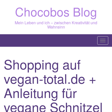
Skip
Chocobos Blog
to
content
Mein Leben und ich – zwischen Kreativität und
Wahnsinn
T
o
g
Shopping auf
g
l
vegan-total.de +
e
n
a
Anleitung für
v
i
vegane Schnitzel
g
a