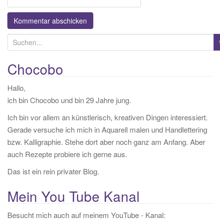
S
u
c
Chocobo
h
Hallo,
e
ich bin Chocobo und bin 29 Jahre jung.
n
a
Ich bin vor allem an künstlerisch, kreativen Dingen interessiert.
c
Gerade versuche ich mich in Aquarell malen und Handlettering
h
bzw. Kalligraphie. Stehe dort aber noch ganz am Anfang. Aber
:
auch Rezepte probiere ich gerne aus.
Das ist ein rein privater Blog.
Mein You Tube Kanal
Besucht mich auch auf meinem YouTube - Kanal: