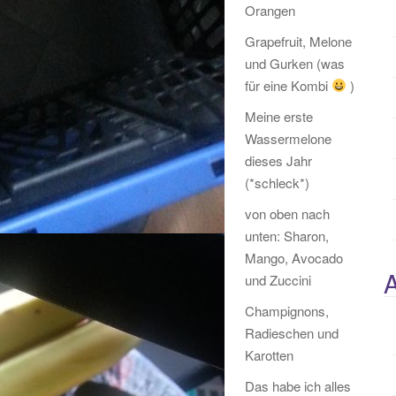
Orangen
Grapefruit, Melone
und Gurken (was
für eine Kombi
)
Meine erste
Wassermelone
dieses Jahr
(*schleck*)
von oben nach
unten: Sharon,
Mango, Avocado
A
und Zuccini
Champignons,
Radieschen und
Karotten
Das habe ich alles