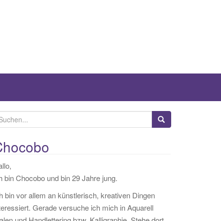
Chocobo
llo,
h bin Chocobo und bin 29 Jahre jung.
h bin vor allem an künstlerisch, kreativen Dingen
teressiert. Gerade versuche ich mich in Aquarell
len und Handlettering bzw. Kalligraphie. Stehe dort