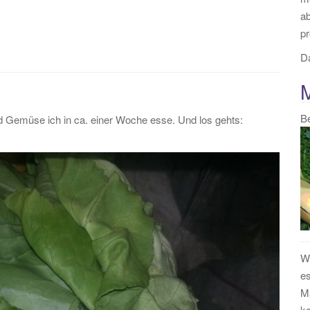
:
a
pr
Da
B
nd Gemüse ich in ca. einer Woche esse. Und los gehts:
We
es
Ma
k