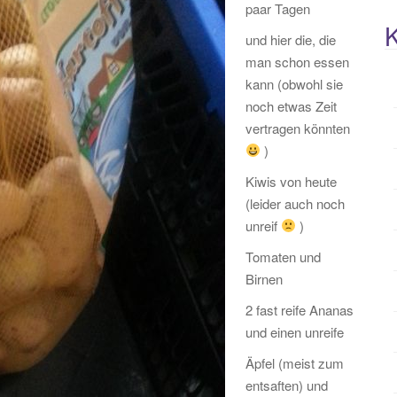
paar Tagen
K
und hier die, die
man schon essen
kann (obwohl sie
noch etwas Zeit
vertragen könnten
)
Kiwis von heute
(leider auch noch
unreif
)
Tomaten und
Birnen
2 fast reife Ananas
und einen unreife
Äpfel (meist zum
entsaften) und