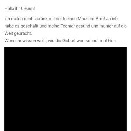
t
Hallo ihr Lieben!
i
ich melde mich zurück mit der kleinen Maus im Arm! Ja ich
o
habe es geschafft und meine Tochter gesund und munter auf die
n
Welt gebracht.
Wenn ihr wissen wollt, wie die Geburt war, schaut mal hier: