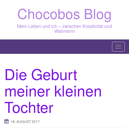
Skip
Chocobos Blog
to
content
Mein Leben und ich – zwischen Kreativität und
Wahnsinn
T
o
g
Die Geburt
g
l
meiner kleinen
e
n
a
Tochter
v
i
g
18. AUGUST 2017
a