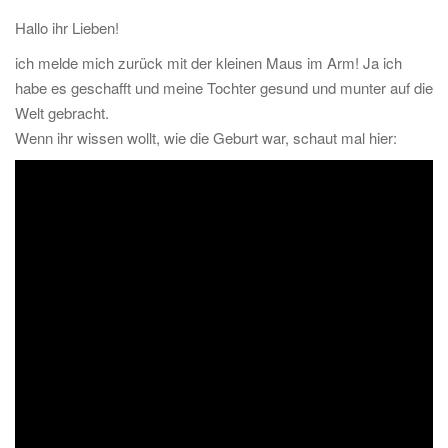
t
Hallo ihr Lieben!
i
ich melde mich zurück mit der kleinen Maus im Arm! Ja ich
o
habe es geschafft und meine Tochter gesund und munter auf die
n
Welt gebracht.
Wenn ihr wissen wollt, wie die Geburt war, schaut mal hier: