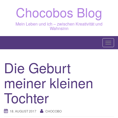
Skip
Chocobos Blog
to
content
Mein Leben und ich – zwischen Kreativität und
Wahnsinn
T
o
g
Die Geburt
g
l
meiner kleinen
e
n
a
Tochter
v
i
g
18. AUGUST 2017
CHOCOBO
a