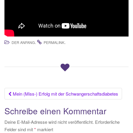
.
.
DER ANFANG
PERMALINK
Beitrags-
Mein (Miss-) Erfolg mit der Schwangerschaftsdiabetes
Navigation
Schreibe einen Kommentar
Deine E-Mail-Adresse wird nicht veröffentlicht.
Erforderliche
Felder sind mit
*
markiert