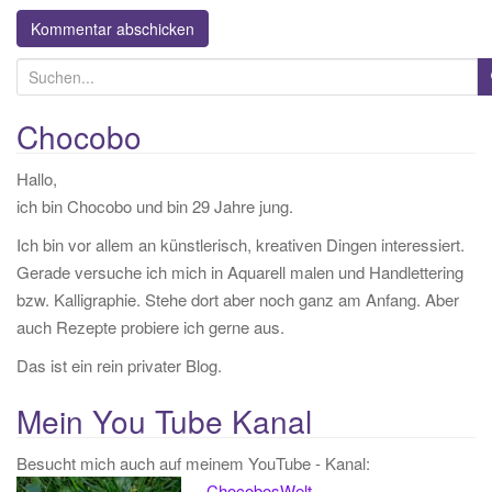
S
u
c
Chocobo
h
Hallo,
e
ich bin Chocobo und bin 29 Jahre jung.
n
a
Ich bin vor allem an künstlerisch, kreativen Dingen interessiert.
c
Gerade versuche ich mich in Aquarell malen und Handlettering
h
bzw. Kalligraphie. Stehe dort aber noch ganz am Anfang. Aber
:
auch Rezepte probiere ich gerne aus.
Das ist ein rein privater Blog.
Mein You Tube Kanal
Besucht mich auch auf meinem YouTube - Kanal:
ChocobosWelt