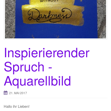
t
i
o
n
Inspierierender
Spruch -
Aquarellbild
21. MAI 2017
Hallo ihr Lieben!