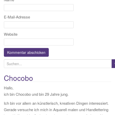
E-Mail-Adresse
Website
S
u
c
Chocobo
h
Hallo,
e
ich bin Chocobo und bin 29 Jahre jung.
n
a
Ich bin vor allem an künstlerisch, kreativen Dingen interessiert.
c
Gerade versuche ich mich in Aquarell malen und Handlettering
h