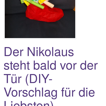
t
i
o
n
Der Nikolaus
steht bald vor der
Tür (DIY-
Vorschlag für die
Liebsten)