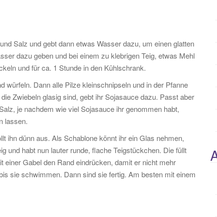
nd Salz und gebt dann etwas Wasser dazu, um einen glatten
ser dazu geben und bei einem zu klebrigen Teig, etwas Mehl
ckeln und für ca. 1 Stunde in den Kühlschrank.
d würfeln. Dann alle Pilze kleinschnipseln und in der Pfanne
e Zwiebeln glasig sind, gebt ihr Sojasauce dazu. Passt aber
l Salz, je nachdem wie viel Sojasauce ihr genommen habt,
n lassen.
llt ihn dünn aus. Als Schablone könnt ihr ein Glas nehmen,
 und habt nun lauter runde, flache Teigstückchen. Die füllt
A
mit einer Gabel den Rand eindrücken, damit er nicht mehr
bis sie schwimmen. Dann sind sie fertig. Am besten mit einem