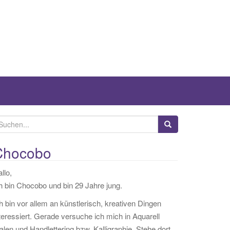
Chocobo
llo,
h bin Chocobo und bin 29 Jahre jung.
h bin vor allem an künstlerisch, kreativen Dingen
teressiert. Gerade versuche ich mich in Aquarell
len und Handlettering bzw. Kalligraphie. Stehe dort