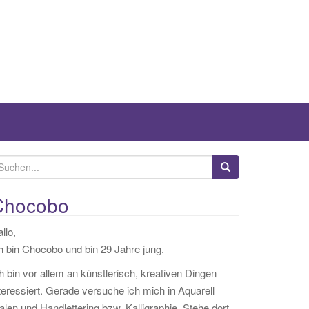
Chocobo
llo,
h bin Chocobo und bin 29 Jahre jung.
h bin vor allem an künstlerisch, kreativen Dingen
teressiert. Gerade versuche ich mich in Aquarell
len und Handlettering bzw. Kalligraphie. Stehe dort