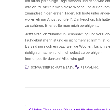
Ich muss jetzt einige Tage messen und dann wird ent
war viel zu viel für mich diese Woche und außer vo
zumindest in den ersten Tagen. Ich hörte unter and
wollen eh nur Angst schüren“. Dankeschön. Ich hatt
zu schüren. Eher sollte man mich beruhigen…
Jetzt sitze ich zuhause in Schonhaltung und versuche
Frühgeburt mehr ist und es nicht mehr schlimm ist, d
Es sind nur noch ein paar wenige Wochen, bis ich s
richtig zu machen und mich selbst zu beruhigen.
Immer positiv denken! Alles wird gut!
.
.
SCHWANGERSCHAFT & BABY
PERMALINK
Meine Tipps gegen Pickel und für eine reinere H