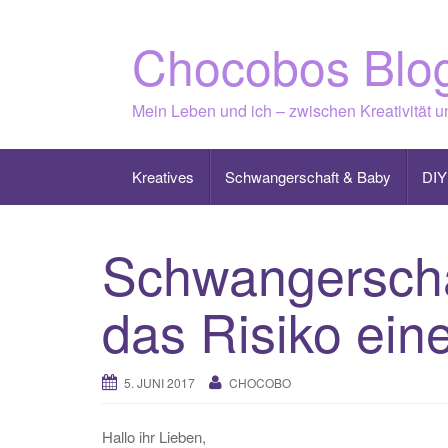
Skip
to
Chocobos Blo
content
Mein Leben und ich – zwischen Kreativität 
Kreatives
Schwangerschaft & Baby
DIY
Schwangerscha
das Risiko ein
5. JUNI 2017
CHOCOBO
Hallo ihr Lieben,