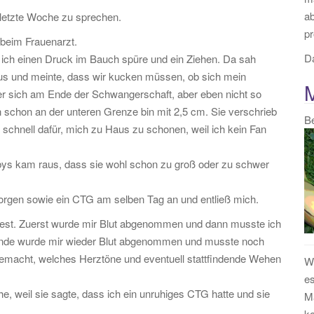
:
a
 letzte Woche zu sprechen.
pr
beim Frauenarzt.
Da
s ich einen Druck im Bauch spüre und ein Ziehen. Da sah
aus und meinte, dass wir kucken müssen, ob sich mein
 er sich am Ende der Schwangerschaft, aber eben nicht so
h schon an der unteren Grenze bin mit 2,5 cm. Sie verschrieb
B
schnell dafür, mich zu Haus zu schonen, weil ich kein Fan
ys kam raus, dass sie wohl schon zu groß oder zu schwer
orgen sowie ein CTG am selben Tag an und entließ mich.
st. Zuerst wurde mir Blut abgenommen und dann musste ich
Stunde wurde mir wieder Blut abgenommen und musste noch
gemacht, welches Herztöne und eventuell stattfindende Wehen
We
.
es
e, weil sie sagte, dass ich ein unruhiges CTG hatte und sie
Ma
k