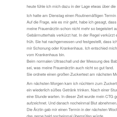
heute fühle ich mich dazu in der Lage etwas über die
Ich hatte am Dienstag einen Routinemäßigen Termin 
Auf die Frage, wie es mir geht, habe ich gesagt, das
meine Frauenärztin schon nicht mehr so begeistert 
Gebärmutterhals verkürzt hat. In der Regel verkürzt
früh. Sie hat nachgemessen und festgestellt, dass ic
mir Schonung oder Krankenhaus. Ich entschied mich 
vom Krankenhaus bin.
Beim normalen Ultraschall und der Messung des Bab
sei, was meine Frauenärztin auch nicht so gut fand.
Sie ordnete einen großen Zuckertest am nächsten M
Am nächsten Morgen kam ich nüchtern zum Zuckerte
ein wiederlich süßes Getränk trinken. Nach einer 
eine Stunde warten. In dieser Zeit wurde mein CTG 
aufzeichnet. Und danach nocheinmal Blut abnehmen
Die Ärztin gab mir einen Termin in der nächsten Woch
das gerne bald nocheinmal überprüfen würde.