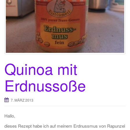
t
i
o
n
Quinoa mit
Erdnussoße
7. MÄRZ 2013
Hallo,
dieses Rezept habe ich auf meinem Erdnussmus von Rapunzel