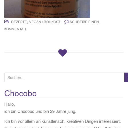
,
REZEPTE
VEGAN / ROHKOST
SCHREIBE EINEN
KOMMENTAR
S
u
c
Chocobo
h
Hallo,
e
ich bin Chocobo und bin 29 Jahre jung.
n
a
Ich bin vor allem an künstlerisch, kreativen Dingen interessiert.
c