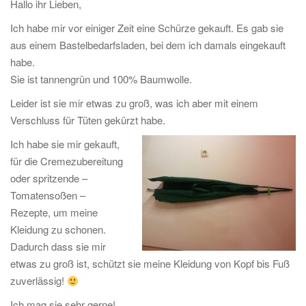
Hallo ihr Lieben,
t
Ich habe mir vor einiger Zeit eine Schürze gekauft. Es gab sie
i
aus einem Bastelbedarfsladen, bei dem ich damals eingekauft
o
habe.
n
Sie ist tannengrün und 100% Baumwolle.
Leider ist sie mir etwas zu groß, was ich aber mit einem
Verschluss für Tüten gekürzt habe.
Ich habe sie mir gekauft,
für die Cremezubereitung
oder spritzende –
Tomatensoßen –
Rezepte, um meine
Kleidung zu schonen.
Dadurch dass sie mir
etwas zu groß ist, schützt sie meine Kleidung von Kopf bis Fuß
zuverlässig!
Ich mag sie sehr gerne!