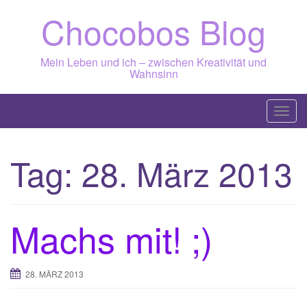
Skip
Chocobos Blog
to
content
Mein Leben und ich – zwischen Kreativität und
Wahnsinn
T
o
g
Tag:
28. März 2013
g
l
e
n
Machs mit! ;)
a
v
i
28. MÄRZ 2013
g
a