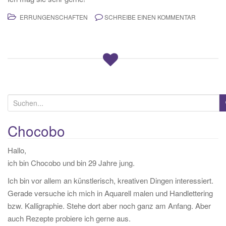
ERRUNGENSCHAFTEN
SCHREIBE EINEN KOMMENTAR
S
u
c
Chocobo
h
Hallo,
e
ich bin Chocobo und bin 29 Jahre jung.
n
a
Ich bin vor allem an künstlerisch, kreativen Dingen interessiert.
c
Gerade versuche ich mich in Aquarell malen und Handlettering
h
bzw. Kalligraphie. Stehe dort aber noch ganz am Anfang. Aber
:
auch Rezepte probiere ich gerne aus.