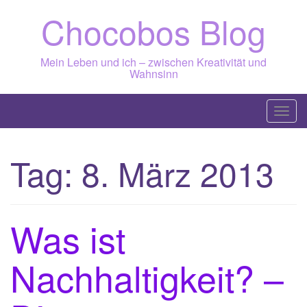
Skip
Chocobos Blog
to
content
Mein Leben und ich – zwischen Kreativität und
Wahnsinn
T
o
g
Tag:
8. März 2013
g
l
e
n
Was ist
a
v
Nachhaltigkeit? –
i
g
a