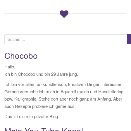
S
u
c
Chocobo
h
Hallo,
e
ich bin Chocobo und bin 29 Jahre jung.
n
a
Ich bin vor allem an künstlerisch, kreativen Dingen interessiert.
c
Gerade versuche ich mich in Aquarell malen und Handlettering
h
bzw. Kalligraphie. Stehe dort aber noch ganz am Anfang. Aber
:
auch Rezepte probiere ich gerne aus.
Das ist ein rein privater Blog.
Mein You Tube Kanal