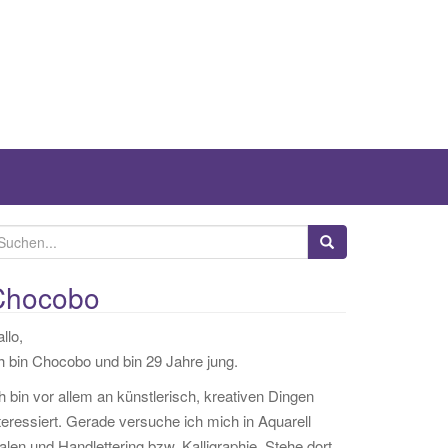
Chocobo
llo,
h bin Chocobo und bin 29 Jahre jung.
h bin vor allem an künstlerisch, kreativen Dingen
teressiert. Gerade versuche ich mich in Aquarell
len und Handlettering bzw. Kalligraphie. Stehe dort