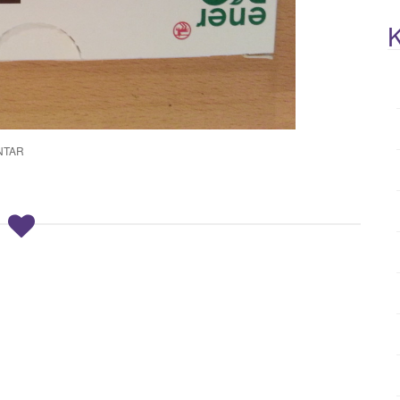
K
NTAR