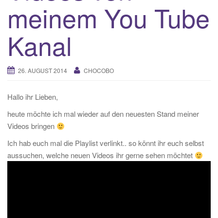
meinem You Tube
t
i
Kanal
o
n
26. AUGUST 2014
CHOCOBO
Hallo ihr Lieben,
heute möchte ich mal wieder auf den neuesten Stand meiner
Videos bringen
Ich hab euch mal die Playlist verlinkt.. so könnt ihr euch selbst
aussuchen, welche neuen Videos ihr gerne sehen möchtet