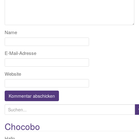
Name
E-Mail-Adresse
Website
S
u
c
Chocobo
h
Hallo,
e