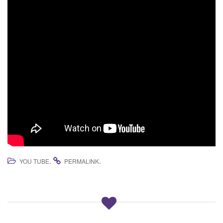
.
.
YOU TUBE
PERMALINK