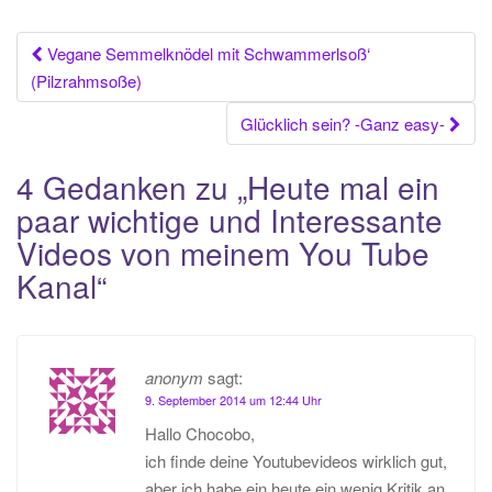
Beitrags-
Vegane Semmelknödel mit Schwammerlsoß‘
(Pilzrahmsoße)
Navigation
Glücklich sein? -Ganz easy-
4 Gedanken zu „
Heute mal ein
paar wichtige und Interessante
Videos von meinem You Tube
Kanal
“
anonym
sagt:
9. September 2014 um 12:44 Uhr
Hallo Chocobo,
ich finde deine Youtubevideos wirklich gut,
aber ich habe ein heute ein wenig Kritik an