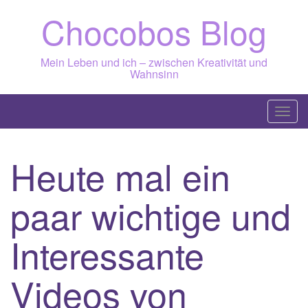
Skip
Chocobos Blog
to
content
Mein Leben und ich – zwischen Kreativität und
Wahnsinn
T
o
g
Heute mal ein
g
l
paar wichtige und
e
n
a
Interessante
v
i
Videos von
g
a