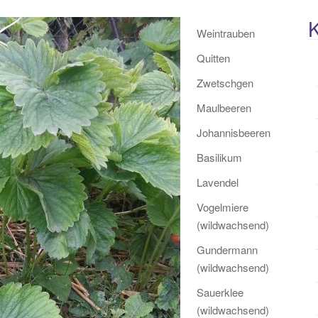
K
Weintrauben
Quitten
Zwetschgen
Maulbeeren
Johannisbeeren
Basilikum
Lavendel
Vogelmiere
(wildwachsend)
Gundermann
(wildwachsend)
Sauerklee
(wildwachsend)