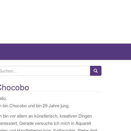
Chocobo
llo,
h bin Chocobo und bin 29 Jahre jung.
h bin vor allem an künstlerisch, kreativen Dingen
teressiert. Gerade versuche ich mich in Aquarell
len und Handlettering bzw. Kalligraphie. Stehe dort