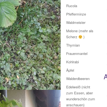
Rucola
Pfefferminze
Waldmeister
Melone (mehr als
Scherz
)
Thymian
Frauenmantel
Kohlrabi
Äpfel
A
Walderdbeeren
Edelweiß (nicht
zum Essen, aber
wunderschön zum
anschauen)