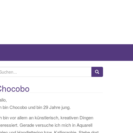
Chocobo
llo,
h bin Chocobo und bin 29 Jahre jung.
h bin vor allem an künstlerisch, kreativen Dingen
teressiert. Gerade versuche ich mich in Aquarell
len und Handlettering bzw. Kalligraphie. Stehe dort