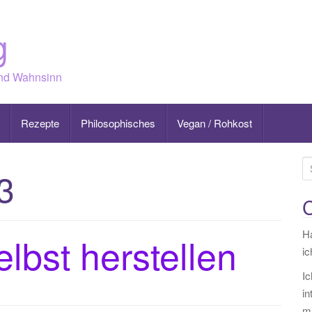
g
und Wahnsinn
Rezepte
Philosophisches
Vegan / Rohkost
S
3
u
c
h
Ha
e
lbst herstellen
ic
n
a
Ic
c
in
h
ma