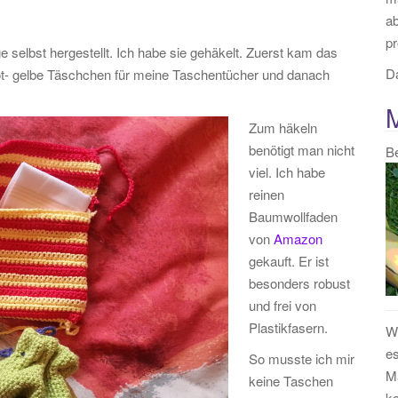
:
a
pr
ge selbst hergestellt. Ich habe sie gehäkelt. Zuerst kam das
Da
rot- gelbe Täschchen für meine Taschentücher und danach
Zum häkeln
benötigt man nicht
B
viel. Ich habe
reinen
Baumwollfaden
von
Amazon
gekauft. Er ist
besonders robust
und frei von
Plastikfasern.
We
es
So musste ich mir
Ma
keine Taschen
k