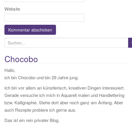
Website
S
u
c
Chocobo
h
Hallo,
e
ich bin Chocobo und bin 29 Jahre jung.
n
a
Ich bin vor allem an künstlerisch, kreativen Dingen interessiert.
c
Gerade versuche ich mich in Aquarell malen und Handlettering
h
bzw. Kalligraphie. Stehe dort aber noch ganz am Anfang. Aber
:
auch Rezepte probiere ich gerne aus.
Das ist ein rein privater Blog.