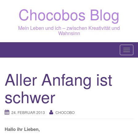
Skip
Chocobos Blog
to
content
Mein Leben und ich – zwischen Kreativität und
Wahnsinn
T
o
g
Aller Anfang ist
g
l
schwer
e
n
a
24. FEBRUAR 2013
CHOCOBO
v
i
g
Hallo ihr Lieben,
a