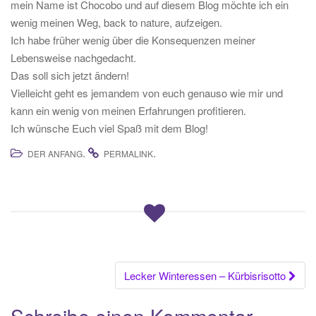
mein Name ist Chocobo und auf diesem Blog möchte ich ein
t
wenig meinen Weg, back to nature, aufzeigen.
i
Ich habe früher wenig über die Konsequenzen meiner
o
Lebensweise nachgedacht.
n
Das soll sich jetzt ändern!
Vielleicht geht es jemandem von euch genauso wie mir und
kann ein wenig von meinen Erfahrungen profitieren.
Ich wünsche Euch viel Spaß mit dem Blog!
.
.
DER ANFANG
PERMALINK
Beitrags-
Lecker Winteressen – Kürbisrisotto
Navigation
Schreibe einen Kommentar