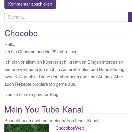
S
u
c
Chocobo
h
Hallo,
e
ich bin Chocobo und bin 29 Jahre jung.
n
a
Ich bin vor allem an künstlerisch, kreativen Dingen interessiert.
c
Gerade versuche ich mich in Aquarell malen und Handlettering
h
bzw. Kalligraphie. Stehe dort aber noch ganz am Anfang. Aber
:
auch Rezepte probiere ich gerne aus.
Das ist ein rein privater Blog.
Mein You Tube Kanal
Besucht mich auch auf meinem YouTube - Kanal:
ChocobosWelt