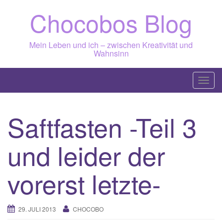
Skip
Chocobos Blog
to
content
Mein Leben und ich – zwischen Kreativität und
Wahnsinn
T
o
g
Saftfasten -Teil 3
g
l
und leider der
e
n
a
vorerst letzte-
v
i
g
29. JULI 2013
CHOCOBO
a